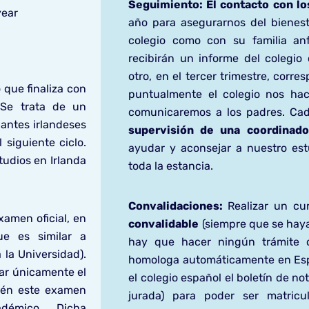
Seguimiento:
El contacto con l
year
año para asegurarnos del bienest
colegio como con su familia anf
recibirán un informe del colegio 
otro, en el tercer trimestre, corre
que finaliza con
puntualmente el colegio nos hace
 Se trata de un
comunicaremos a los padres.
Cad
iantes irlandeses
supervisión de una coordinado
 siguiente ciclo.
ayudar y aconsejar a nuestro est
tudios en Irlanda
toda la estancia.
Convalidaciones:
Realizar un cu
xamen oficial, en
convalidable
(siempre que se hay
e es similar a
hay que hacer ningún trámite of
 la Universidad).
homologa automáticamente en Esp
zar únicamente el
el colegio español el boletín de no
bién este examen
jurada) para poder ser matric
démico. Dicha