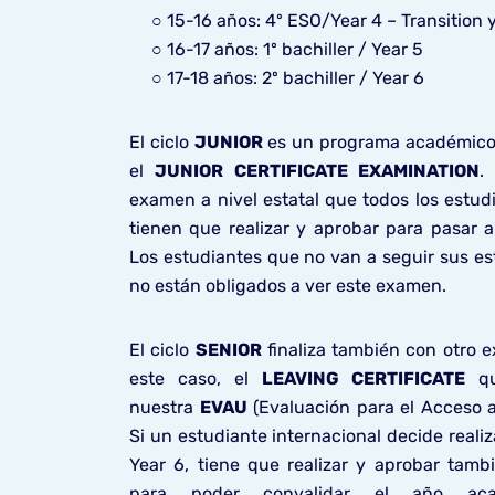
○ 15-16 años: 4º ESO/Year 4 – Transition 
○ 16-17 años: 1º bachiller / Year 5
○ 17-18 años: 2º bachiller / Year 6
E
l ciclo
JUNIOR
es un programa académico 
el
JUNIOR CERTIFICATE EXAMINATION
.
examen a nivel estatal que todos los estud
tienen que realizar y aprobar para pasar al
Los estudiantes que no van a seguir sus es
no están obligados a ver este examen.
El ciclo
SENIOR
finaliza también con otro e
este caso, el
LEAVING CERTIFICATE
qu
nuestra
EVAU
(Evaluación para el Acceso a
Si un estudiante internacional decide reali
Year 6, tiene que realizar y aprobar tam
para poder convalidar el año aca