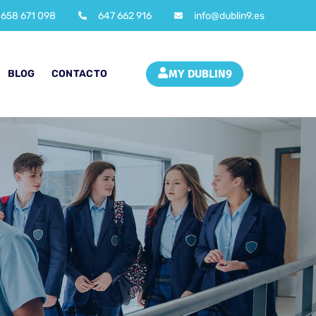
658 671 098
647 662 916
info@dublin9.es
MY DUBLIN9
BLOG
CONTACTO