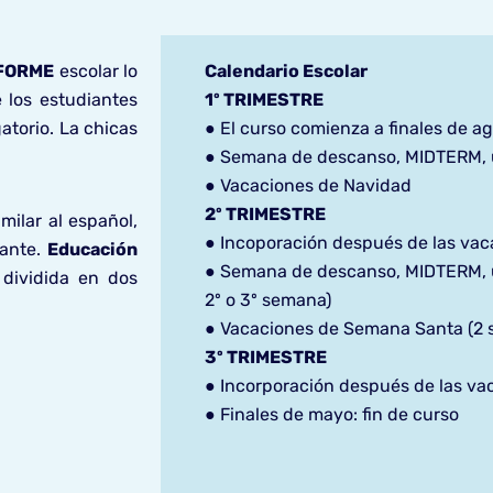
FORME
escolar lo
Calendario Escolar
e los estudiantes
1º TRIMESTRE
gatorio. La chicas
● El curso comienza a finales de a
● Semana de descanso, MIDTERM, 
● Vacaciones de Navidad
2º TRIMESTRE
milar al español,
● Incoporación después de las va
iante.
Educación
● Semana de descanso, MIDTERM, 
á dividida en dos
2º o 3º semana)
● Vacaciones de Semana Santa (2
3º TRIMESTRE
● Incorporación después de las v
● Finales de mayo: fin de curso