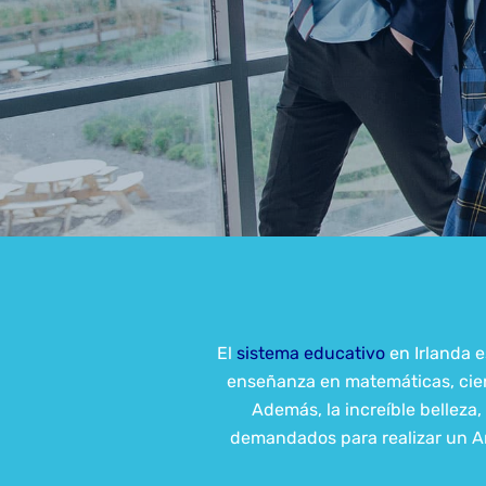
El
sistema educativo
en Irlanda e
enseñanza en matemáticas, cienc
Además, la increíble belleza,
demandados para realizar un Añ