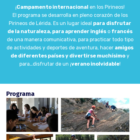
¡
Campamento internacional
en los Pirineos!
El programa se desarrolla en pleno corazón de los
Pirineos de Lérida. Es un lugar ideal
para
disfrutar
de la naturaleza, para aprender inglés
o
francés
de una manera comunicativa, para practicar todo tipo
de actividades y deportes de aventura, hacer
amigos
de diferentes países y divertirse muchísimo
y
para…disfrutar de un ¡
verano inolvidable
!
Programa